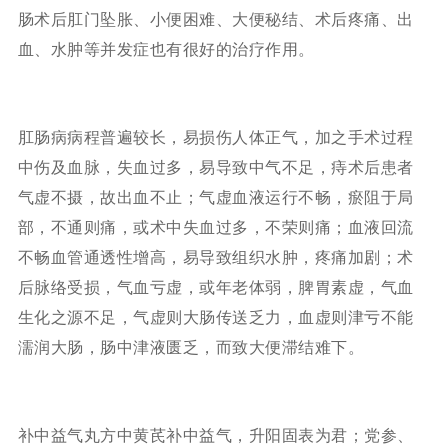
肠术后肛门坠胀、小便困难、大便秘结、术后疼痛、出
血、水肿等并发症也有很好的治疗作用。
肛肠病病程普遍较长，易损伤人体正气，加之手术过程
中伤及血脉，失血过多，易导致中气不足，痔术后患者
气虚不摄，故出血不止；气虚血液运行不畅，瘀阻于局
部，不通则痛，或术中失血过多，不荣则痛；血液回流
不畅血管通透性增高，易导致组织水肿，疼痛加剧；术
后脉络受损，气血亏虚，或年老体弱，脾胃素虚，气血
生化之源不足，气虚则大肠传送乏力，血虚则津亏不能
濡润大肠，肠中津液匮乏，而致大便滞结难下。
补中益气丸方中黄芪补中益气，升阳固表为君；党参、