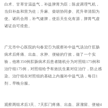
白术、甘草甘温益气，补益脾胃为臣；陈皮调理气机，
当归补血和营为佐；升麻、柴胡协同参、芪升举清阳为
使。诸药合用，补气健脾，使后天生化有源，脾胃气虚
诸证自可痊愈。
广元市中心医院的勾春宏①为观察补中益气汤治疗肛肠
病术后疼痛、出血、水肿、便秘的疗效，做了一个实
验，他将350例肛肠病术后患者随机分为对照组175例和
治疗组175例，对照组给予有效抗生素对症治疗，防止感
染。治疗组在对照组的基础上内服补中益气汤，每日1
剂，早晚分服。
观察两组术后3天、7天肛门疼痛、出血、尿潴留、便秘4